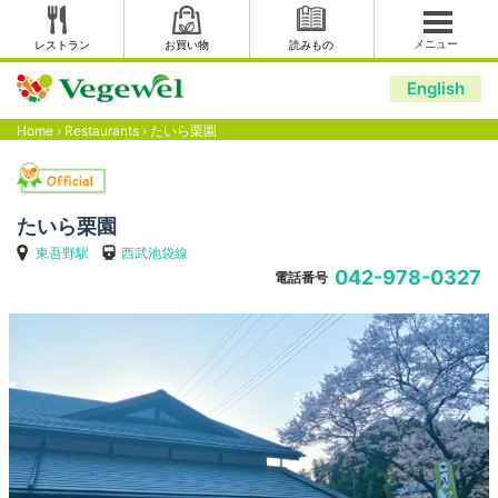
メニュー
レストラン
お買い物
読みもの
English
Home
›
Restaurants
›
たいら栗園
たいら栗園
東吾野駅
西武池袋線
042-978-0327
電話番号