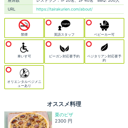
座席数
レストラン：1F 20名、2F 40名 BBQ: 200人
URL
https://tairakurien.com/about/
禁煙
英語スタッフ
ベビーカー可
車いす可
ビーガン対応要予約
ベジタリアン対応要予
約
オリエンタルベジメニ
ューあり
オススメ料理
栗のピザ
2300 円