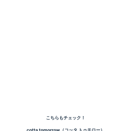
こちらもチェック！
cotta tomorrow（コッタ トゥモロー）