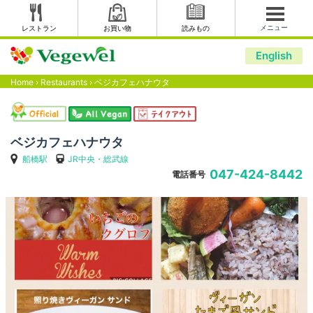
メニュー
レストラン
お買い物
読みもの
English
Home
›
Restaurants
›
ベジカフェハナウタ
ベジカフェハナウタ
船橋駅
JR中央・総武線
047-424-8442
電話番号