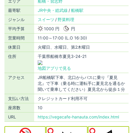
エリア
船橋・習志野
最寄駅
JR中央・総武線
船橋駅
ジャンル
スイーツ
野菜料理
平均予算
1000 円
円
営業時間
11:00～17:00 (L.O 16:30)
休業日
火曜日、水曜日、第2木曜日
住所
千葉県船橋市夏見3-24-21
地図アプリで見る
アクセス
JR船橋駅下車、北口からバスに乗り『夏見
北』で下車（乗る時に運転手に夏見北を通るか
聞いて乗車してください）夏見北から徒歩１分
支払い方法
クレジットカード利用不可
座席数
10
URL
https://vegecafe-hanauta.com/index.html