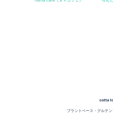
numa cafe（ヌマカフェ）
らん
cotta
プラントベース・グルテン