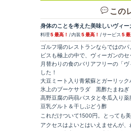
この
身体のことを考えた美味しいヴィー
料理
5 最高！
内装
5 最高！
サービス
5 
ゴルフ場のレストランならではのパ
ビスも極上の中で、ヴィーガンのセ
月替わりの食のバリアフリーの「ヴ
した！
大豆ミート入り青紫蘇とガーリック
氷上のブーケサラダ 黒酢たまねぎ
高野豆腐の蒟蒻パスタと冬瓜入り薬
豆乳グルト＆干しぶどう酢
これだけついて1500円。とっても
アクセスはよいとはいえませんが、