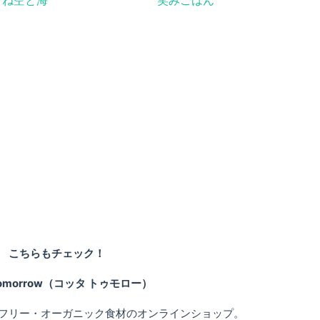
どね空と海
笑みごはん
こちらもチェック！
 tomorrow（コッタ トゥモロー）
フリー・オーガニック食材のオンラインショップ。