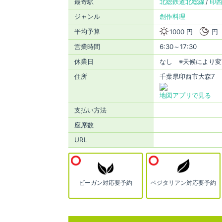
最寄駅
北総鉄道北総線
印
ジャンル
創作料理
平均予算
1000 円
円
営業時間
6:30～17:30
休業日
なし ※天候により変
住所
千葉県印西市大森7
地図アプリで見る
支払い方法
座席数
URL
ビーガン対応要予約
ベジタリアン対応要予約