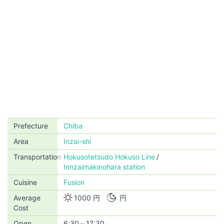
Prefecture
Chiba
Area
Inzai-shi
Transportation
Hokusotetsudo Hokuso Line
Innzaimakinohara station
Cuisine
Fusion
Average
1000 円
円
Cost
Open
6:30～17:30