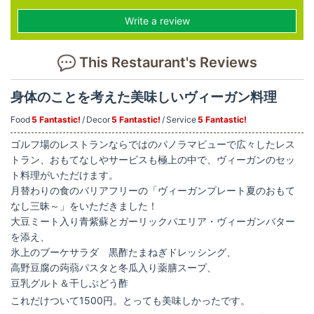
Write a review
This Restaurant's Reviews
身体のことを考えた美味しいヴィーガン料理
Food
5 Fantastic!
Decor
5 Fantastic!
Service
5 Fantastic!
ゴルフ場のレストランならではのパノラマビューで広々したレス
トラン、おもてなしやサービスも極上の中で、ヴィーガンのセッ
ト料理がいただけます。
月替わりの食のバリアフリーの「ヴィーガンプレート夏のおもて
なし三昧～」をいただきました！
大豆ミート入り青紫蘇とガーリックパエリア・ヴィーガンバター
を添え、
氷上のブーケサラダ 黒酢たまねぎドレッシング、
高野豆腐の蒟蒻パスタと冬瓜入り薬膳スープ、
豆乳グルト＆干しぶどう酢
これだけついて1500円。とっても美味しかったです。