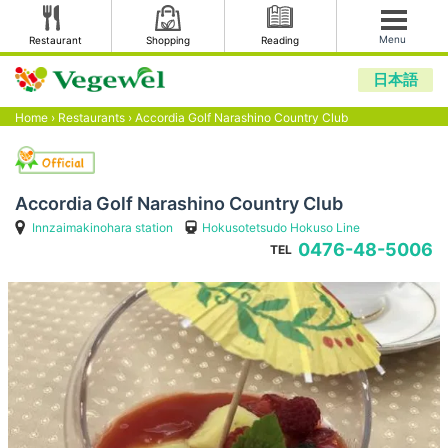
Menu
Restaurant
Shopping
Reading
日本語
Home
›
Restaurants
›
Accordia Golf Narashino Country Club
Accordia Golf Narashino Country Club
Innzaimakinohara station
Hokusotetsudo Hokuso Line
0476-48-5006
TEL