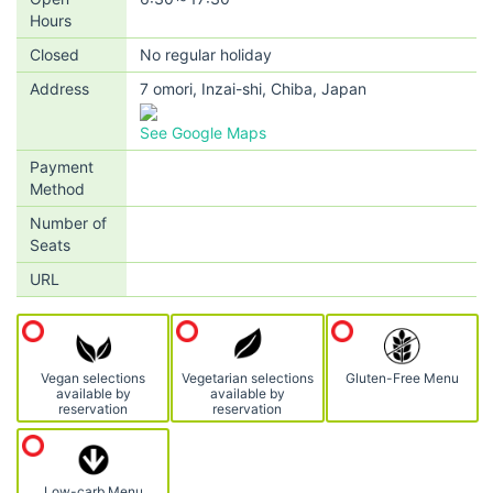
Hours
Closed
No regular holiday
Address
7 omori, Inzai-shi, Chiba, Japan
See Google Maps
Payment
Method
Number of
Seats
URL
Vegan selections
Vegetarian selections
Gluten-Free Menu
available by
available by
reservation
reservation
Low-carb Menu