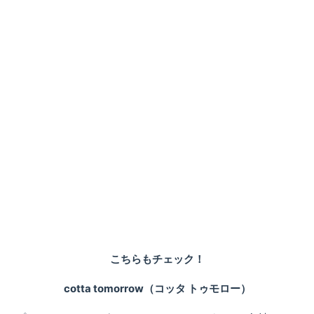
こちらもチェック！
cotta tomorrow（コッタ トゥモロー）