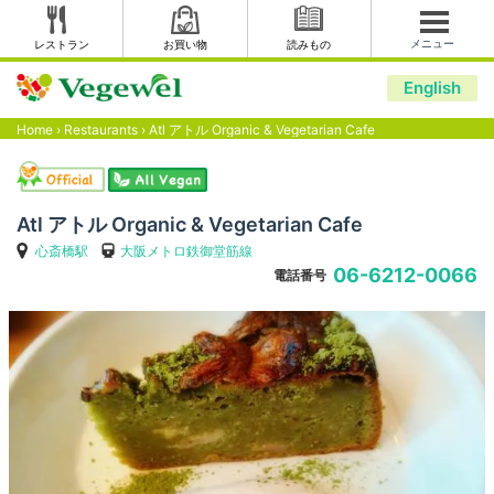
メニュー
レストラン
お買い物
読みもの
English
Home
›
Restaurants
›
Atl アトル Organic & Vegetarian Cafe
Atl アトル Organic & Vegetarian Cafe
心斎橋駅
大阪メトロ鉄御堂筋線
06-6212-0066
電話番号