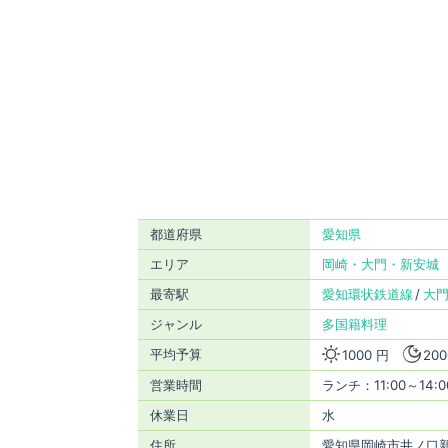
都道府県
愛知県
エリア
岡崎・大門・新安城
最寄駅
愛知環状鉄道線
大
ジャンル
多国籍料理
平均予算
1000 円
200
営業時間
ランチ：11:00～14:
休業日
水
住所
愛知県岡崎市井ノ口新町