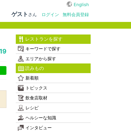
English
ゲスト
さん
ログイン
無料会員登録
レストランを探す
キーワードで探す
19
エリアから探す
読みもの
新着順
トピックス
飲食店取材
レシピ
ヘルシーな知識
インタビュー