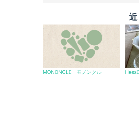
近
MONONCLE モノンクル
HessO