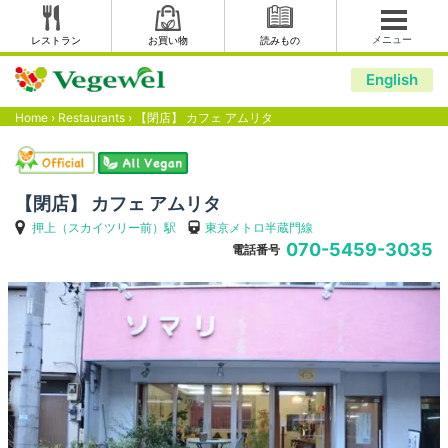
メニュー
レストラン
お買い物
読みもの
English
Home
›
Restaurants
›
【閉店】 カフェ アムリタ
【閉店】 カフェ アムリタ
押上（スカイツリー前）駅
東京メトロ半蔵門線
070-5459-3035
電話番号