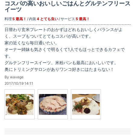
コスパの高いおいしいごはんとグルテンフリース
イーツ
料理
5 最高！
内装
4 とても良い
サービス
5 最高！
日替わり玄米プレートのおかずはどれもおいしくバランスがよ
く、スープもついてとてもコスパが高いです。
家の近くなら毎日通いたい。
オーナー姉妹も気さくで明るくて1人でもほっとできるカフェで
す。
グルテンフリースイーツ、米粉パンも最高においしいです。
奥にトリミングサロンがありワンコ好きにはたまらない！
By wavege
2017/10/19 14:11