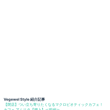
Vegewel Style 紹介記事
【閉店】つい立ち寄りたくなるマクロビオティックカフェ！
カフェ アムリタ【押上】≪前編≫