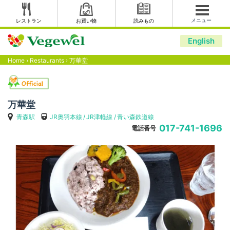
メニュー
レストラン
お買い物
読みもの
English
Home
›
Restaurants
›
万華堂
万華堂
青森駅
JR奥羽本線
JR津軽線
青い森鉄道線
017-741-1696
電話番号