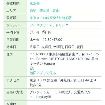
都道府県
東京都
エリア
原宿・表参道・青山
最寄駅
東京メトロ銀座線
外苑前駅
ジャンル
アイスクリーム
ドリンク
平均予算
円
円
営業時間
水〜金 12:30−17:00
休業日
月曜日, 火曜日, 土曜日, 日曜日, 祝日
住所
〒107-0061 東京都港区北青山２丁目３−１ Ito
chu Garden B1F ITOCHU SDGs STUDIO 星の
キッチン Hanare
地図アプリで見る
アクセス
東京メトロ 銀座線『外苑前』駅 出⼝ 4a より
徒歩2分
支払い方法
クレジットカード、QR決済、交通系ICカー
ド、PayPay等
座席数