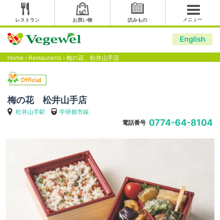
メニュー
レストラン
お買い物
読みもの
English
Home
›
Restaurants
›
梅の花 松井山手店
梅の花 松井山手店
松井山手駅
学研都市線
0774-64-8104
電話番号