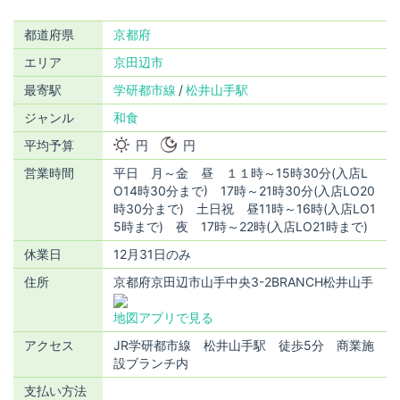
都道府県
京都府
エリア
京田辺市
最寄駅
学研都市線
松井山手駅
ジャンル
和食
平均予算
円
円
営業時間
平日 月～金 昼 １１時～15時30分(入店L
O14時30分まで) 17時～21時30分(入店LO20
時30分まで) 土日祝 昼11時～16時(入店LO1
5時まで) 夜 17時～22時(入店LO21時まで)
休業日
12月31日のみ
住所
京都府京田辺市山手中央3-2BRANCH松井山手
地図アプリで見る
アクセス
JR学研都市線 松井山手駅 徒歩5分 商業施
設ブランチ内
支払い方法