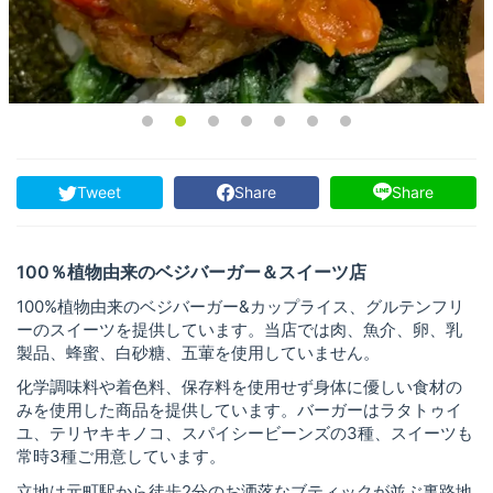
Tweet
Share
Share
100％植物由来のベジバーガー＆スイーツ店
100%植物由来のベジバーガー&カップライス、グルテンフリ
ーのスイーツを提供しています。当店では肉、魚介、卵、乳
製品、蜂蜜、白砂糖、五葷を使用していません。
化学調味料や着色料、保存料を使用せず身体に優しい食材の
みを使用した商品を提供しています。バーガーはラタトゥイ
ユ、テリヤキキノコ、スパイシービーンズの3種、スイーツも
常時3種ご用意しています。
立地は元町駅から徒歩2分のお洒落なブティックが並ぶ裏路地