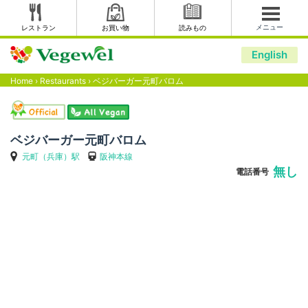
メニュー
レストラン
お買い物
読みもの
English
Home
›
Restaurants
›
ベジバーガー元町バロム
ベジバーガー元町バロム
元町（兵庫）駅
阪神本線
無し
電話番号