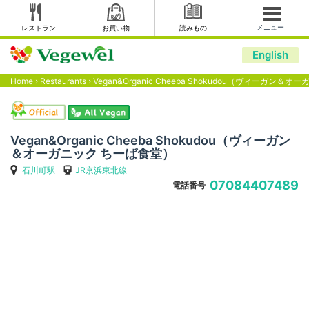
メニュー
レストラン
お買い物
読みもの
English
Home
›
Restaurants
›
Vegan&Organic Cheeba Shokudou（ヴィーガン＆
Vegan&Organic Cheeba Shokudou（ヴィーガン
＆オーガニック ちーば食堂）
石川町駅
JR京浜東北線
07084407489
電話番号