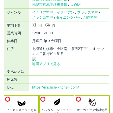
札幌市営地下鉄東豊線
大通駅
ジャンル
イタリア料理・イタリアン
フランス料理
メキシコ料理
ダイニングバー
創作料理
平均予算
円
円
営業時間
12:00~21:00
休業日
月曜日,第３火曜日
住所
北海道札幌市中央区南１条西2丁目1－４ サン
エス二番街ビルB1F
地図アプリで見る
支払い方法
座席数
URL
https://michiru-kitchen.com/
ビーガンメニューあり
ベジタリアンメニュー
オーガニック食材使用