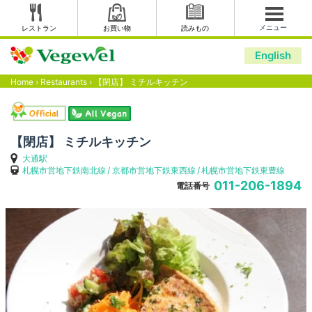
メニュー
レストラン
お買い物
読みもの
English
Home
›
Restaurants
›
【閉店】 ミチルキッチン
【閉店】 ミチルキッチン
大通駅
札幌市営地下鉄南北線
京都市営地下鉄東西線
札幌市営地下鉄東豊線
011-206-1894
電話番号