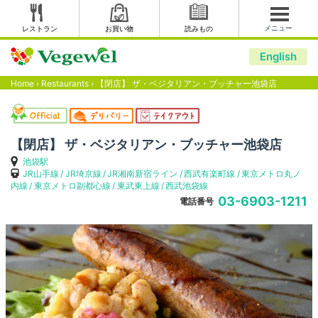
メニュー
レストラン
お買い物
読みもの
English
Home
›
Restaurants
›
【閉店】 ザ・ベジタリアン・ブッチャー池袋店
【閉店】 ザ・ベジタリアン・ブッチャー池袋店
池袋駅
JR山手線
JR埼京線
JR湘南新宿ライン
西武有楽町線
東京メトロ丸ノ
内線
東京メトロ副都心線
東武東上線
西武池袋線
03-6903-1211
電話番号