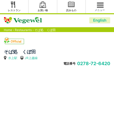
メニュー
レストラン
お買い物
読みもの
English
Home
›
Restaurants
›
そば処 くぼ田
そば処 くぼ田
水上駅
JR上越線
0278-72-6420
電話番号