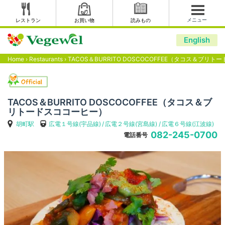
メニュー
レストラン
お買い物
読みもの
English
Home
›
Restaurants
›
TACOS＆BURRITO DOSCOCOFFEE（タコス＆ブリ
TACOS＆BURRITO DOSCOCOFFEE（タコス＆ブ
リトードスココーヒー）
胡町駅
広電１号線(宇品線)
広電２号線(宮島線)
広電６号線(江波線)
082-245-0700
電話番号