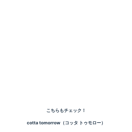
こちらもチェック！
cotta tomorrow（コッタ トゥモロー）