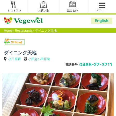
メニュー
レストラン
お買い物
読みもの
English
Home
›
Restaurants
›
ダイニング天地
ダイニング天地
小田原駅
小田急小田原線
0465-27-3711
電話番号