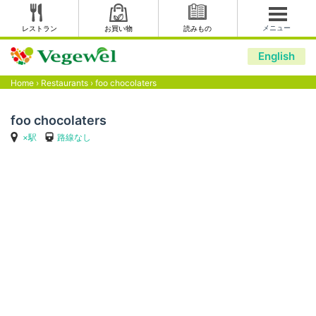
メニュー
レストラン
お買い物
読みもの
English
Home
›
Restaurants
›
foo chocolaters
foo chocolaters
×駅
路線なし