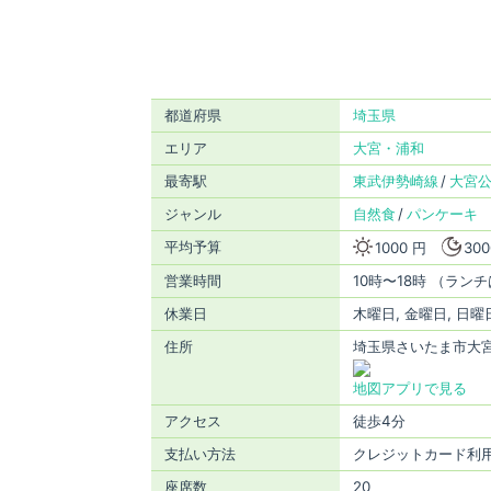
都道府県
埼玉県
エリア
大宮・浦和
最寄駅
東武伊勢崎線
大宮
ジャンル
自然食
パンケーキ
平均予算
1000 円
300
営業時間
10時〜18時 （ランチ
休業日
木曜日, 金曜日, 日曜
住所
埼玉県さいたま市大宮区
地図アプリで見る
アクセス
徒歩4分
支払い方法
クレジットカード利
座席数
20