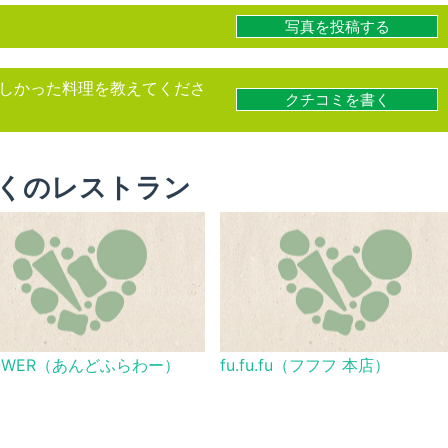
写真を投稿する
しかった料理を教えてくださ
クチコミを書く
くのレストラン
OWER（あんどふらわー）
fu.fu.fu（フフフ 本店）