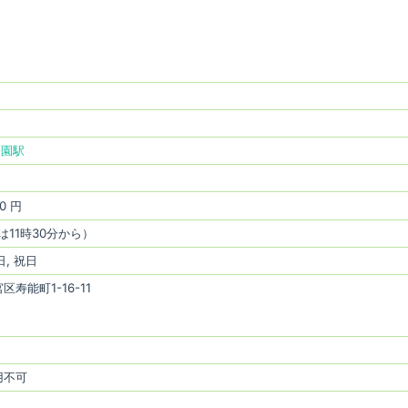
公園駅
0 円
は11時30分から）
日, 祝日
寿能町1-16-11
用不可