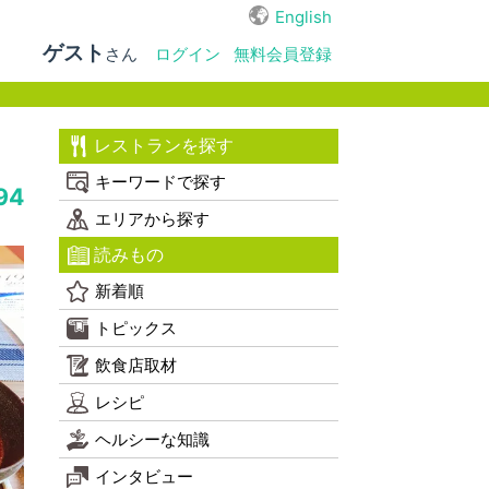
English
ゲスト
さん
ログイン
無料会員登録
レストランを探す
キーワードで探す
94
エリアから探す
読みもの
新着順
トピックス
飲食店取材
レシピ
ヘルシーな知識
インタビュー