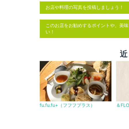
お店や料理の写真を投稿しましょう！
このお店をお勧めするポイントや、美味
い！
近
fu.fu.fu+（フフフプラス）
＆FL