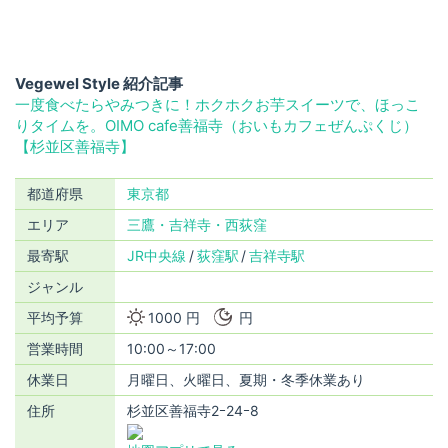
Vegewel Style 紹介記事
一度食べたらやみつきに！ホクホクお芋スイーツで、ほっこ
りタイムを。OIMO cafe善福寺（おいもカフェぜんぷくじ）
【杉並区善福寺】
都道府県
東京都
エリア
三鷹・吉祥寺・西荻窪
最寄駅
JR中央線
荻窪駅
吉祥寺駅
ジャンル
平均予算
1000 円
円
営業時間
10:00～17:00
休業日
月曜日、火曜日、夏期・冬季休業あり
住所
杉並区善福寺2ｰ24ｰ8