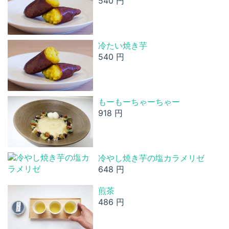
540 円
冷たい焼き芋
540 円
もーもーちゃーちゃー
918 円
冷やし焼き芋の塩カラメリゼ
648 円
煎茶
486 円