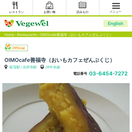
メニュー
レストラン
お買い物
読みもの
English
Home
›
Restaurants
›
OIMOcafe善福寺（おいもカフェぜんぷくじ）
OIMOcafe善福寺（おいもカフェぜんぷくじ）
荻窪駅
吉祥寺駅
JR中央線
03-6454-7272
電話番号