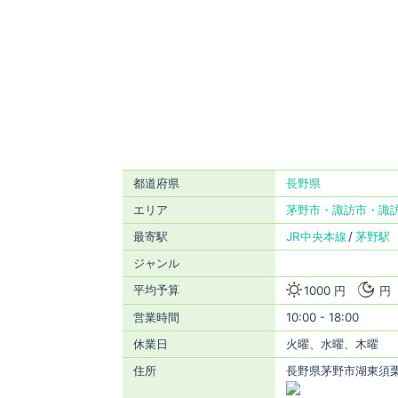
都道府県
長野県
エリア
茅野市・諏訪市・諏
最寄駅
JR中央本線
茅野駅
ジャンル
平均予算
1000 円
円
営業時間
10:00 - 18:00
休業日
火曜、水曜、木曜
住所
長野県茅野市湖東須栗