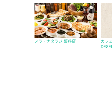
メラ・ナタラジ 蓼科店
カフェ
DESE