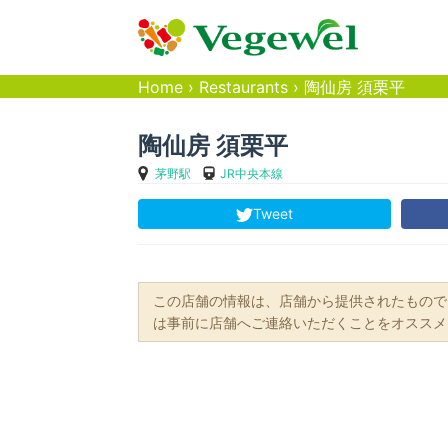
Home
›
Restaurants
›
陶仙房 須栗平
陶仙房 須栗平
茅野駅
JR中央本線
Tweet
この店舗の情報は、店舗から提供されたもので
は事前に店舗へご連絡いただくことをオススメ