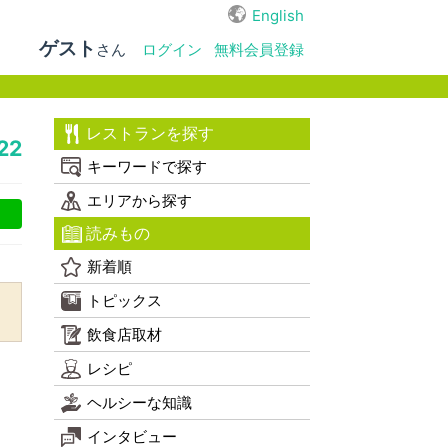
English
ゲスト
さん
ログイン
無料会員登録
レストランを探す
22
キーワードで探す
エリアから探す
読みもの
新着順
トピックス
飲食店取材
レシピ
ヘルシーな知識
インタビュー