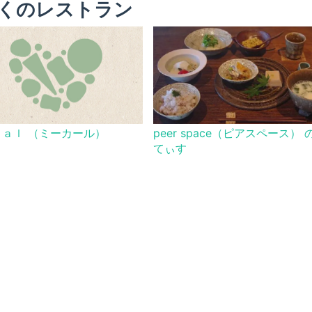
くのレストラン
ｋａｌ （ミーカール）
peer space（ピアスペース） 
てぃす