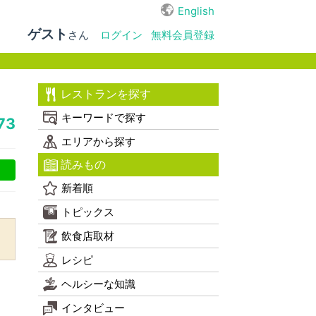
English
ゲスト
さん
ログイン
無料会員登録
レストランを探す
キーワードで探す
73
エリアから探す
読みもの
新着順
トピックス
飲食店取材
レシピ
ヘルシーな知識
インタビュー