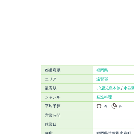
都道府県
福岡県
エリア
遠賀郡
最寄駅
JR鹿児島本線
水巻
ジャンル
精進料理
平均予算
円
円
営業時間
休業日
住所
福岡県遠賀郡水巻町二西