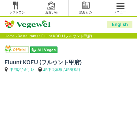
メニュー
レストラン
お買い物
読みもの
English
Home
›
Restaurants
›
Fluunt KOFU (フルウント甲府)
Fluunt KOFU (フルウント甲府)
甲府駅
金手駅
JR中央本線
JR身延線