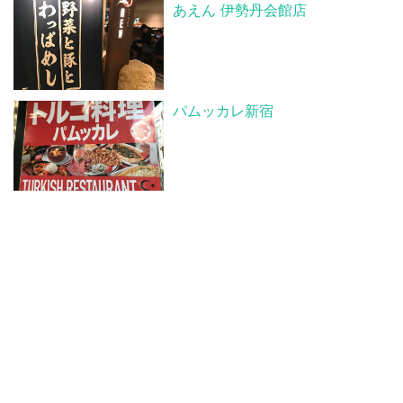
あえん 伊勢丹会館店
パムッカレ新宿