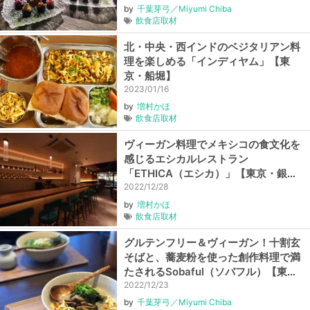
by
千葉芽弓／Miyumi Chiba
飲食店取材
北・中央・西インドのベジタリアン料
理を楽しめる「インディヤム」【東
京・船堀】
2023/01/16
by
増村かほ
飲食店取材
ヴィーガン料理でメキシコの食文化を
感じるエシカルレストラン
「ETHICA（エシカ）」【東京・銀
座】
2022/12/28
by
増村かほ
飲食店取材
グルテンフリー＆ヴィーガン！十割玄
そばと、蕎麦粉を使った創作料理で満
たされるSobaful（ソバフル）【東
京・護国寺】
2022/12/23
by
千葉芽弓／Miyumi Chiba