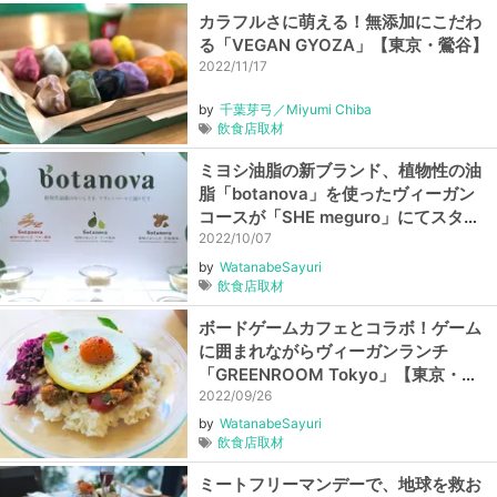
カラフルさに萌える！無添加にこだわ
る「VEGAN GYOZA」【東京・鶯谷】
2022/11/17
by
千葉芽弓／Miyumi Chiba
飲食店取材
ミヨシ油脂の新ブランド、植物性の油
脂「botanova」を使ったヴィーガン
コースが「SHE meguro」にてスター
ト！【東京・目黒】
2022/10/07
by
WatanabeSayuri
飲食店取材
ボードゲームカフェとコラボ！ゲーム
に囲まれながらヴィーガンランチ
「GREENROOM Tokyo」【東京・奥
神楽坂】
2022/09/26
by
WatanabeSayuri
飲食店取材
ミートフリーマンデーで、地球を救お