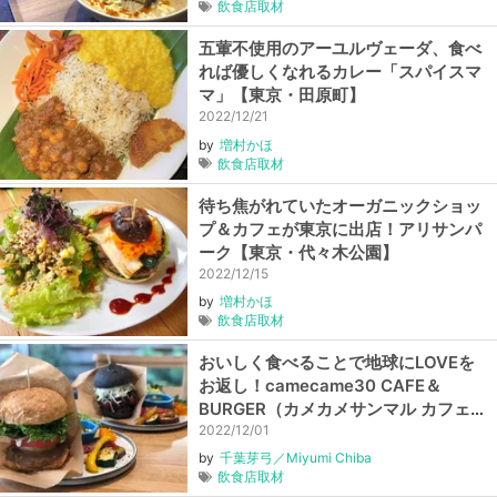
飲食店取材
五葷不使用のアーユルヴェーダ、食べ
れば優しくなれるカレー「スパイスマ
マ」【東京・田原町】
2022/12/21
by
増村かほ
飲食店取材
待ち焦がれていたオーガニックショッ
プ＆カフェが東京に出店！アリサンパ
ーク【東京・代々木公園】
2022/12/15
by
増村かほ
飲食店取材
おいしく食べることで地球にLOVEを
お返し！camecame30 CAFE＆
BURGER（カメカメサンマル カフェア
ンドバーガー）【埼玉・越谷】
2022/12/01
by
千葉芽弓／Miyumi Chiba
飲食店取材