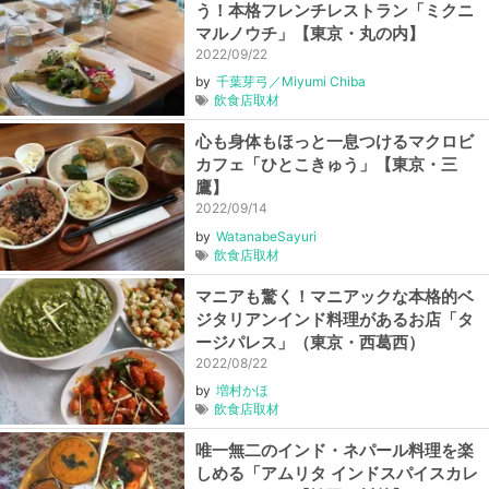
う！本格フレンチレストラン「ミクニ
マルノウチ」【東京・丸の内】
2022/09/22
by
千葉芽弓／Miyumi Chiba
飲食店取材
心も身体もほっと一息つけるマクロビ
カフェ「ひとこきゅう」【東京・三
鷹】
2022/09/14
by
WatanabeSayuri
飲食店取材
マニアも驚く！マニアックな本格的ベ
ジタリアンインド料理があるお店「タ
ージパレス」（東京・西葛西）
2022/08/22
by
増村かほ
飲食店取材
唯一無二のインド・ネパール料理を楽
しめる「アムリタ インドスパイスカレ