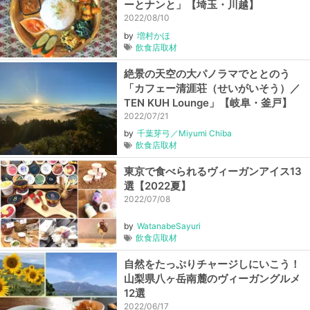
ーとナンと」【埼玉・川越】
2022/08/10
by
増村かほ
飲食店取材
絶景の天空の大パノラマでととのう
「カフェー清涯荘（せいがいそう）／
TEN KUH Lounge」【岐阜・釜戸】
2022/07/21
by
千葉芽弓／Miyumi Chiba
飲食店取材
東京で食べられるヴィーガンアイス13
選【2022夏】
2022/07/08
by
WatanabeSayuri
飲食店取材
自然をたっぷりチャージしにいこう！
山梨県八ヶ岳南麓のヴィーガングルメ
12選
2022/06/17