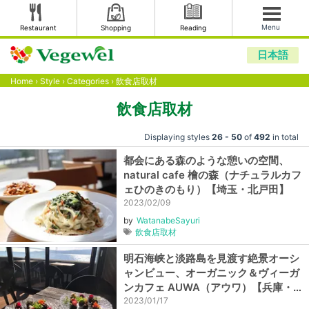
Menu
Restaurant
Shopping
Reading
日本語
Home
›
Style
›
Categories
›
飲食店取材
飲食店取材
Displaying styles
26 - 50
of
492
in total
都会にある森のような憩いの空間、
natural cafe 檜の森（ナチュラルカフ
ェひのきのもり）【埼玉・北戸田】
2023/02/09
by
WatanabeSayuri
飲食店取材
明石海峡と淡路島を見渡す絶景オーシ
ャンビュー、オーガニック＆ヴィーガ
ンカフェ AUWA（アウワ）【兵庫・西
舞子】
2023/01/17