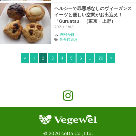
ヘルシーで罪悪感なしのヴィーガンス
イーツと優しい空間がお出迎え！
「Guruatsu」（東京・上野）
2021/11/08
by
増村かほ
飲食店取材
«
1
2
3
4
5
6
..
20
»
©
2026
cotta Co., Ltd.