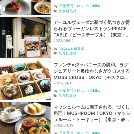
by
千葉芽弓／Miyumi Chiba
飲食店取材
アーユルヴェーダに基づく気づきが得
られるヴィーガンレストランPEACE
TABLE（ピーステーブル）【東京・渋
谷】
2022/06/02
by
Vegewel編集部
飲食店取材
フレンチ×ジャパニーズの調和。ラグ
ジュアリーと奥ゆかしさがクロスする
MOSS CROSS TOKYO（モスクロス
トーキョー）【東京・赤坂】
2022/04/13
by
千葉芽弓／Miyumi Chiba
飲食店取材
マッシュルームに魅了される、づくし
料理！MUSHROOM TOKYO（マッシ
ュルーム・トーキョー）【東京・表参
道】
2022/04/12
by
千葉芽弓／Miyumi Chiba