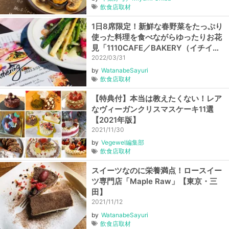
飲食店取材
1日8席限定！新鮮な春野菜をたっぷり
使った料理を食べながらゆったりお花
見「1110CAFE／BAKERY（イチイチ
イチマルカフェ／ベーカリー）」
2022/03/31
by
WatanabeSayuri
飲食店取材
【特典付】本当は教えたくない！レア
なヴィーガンクリスマスケーキ11選
【2021年版】
2021/11/30
by
Vegewel編集部
飲食店取材
スイーツなのに栄養満点！ロースイー
ツ専門店「Maple Raw」【東京・三
田】
2021/11/12
by
WatanabeSayuri
飲食店取材