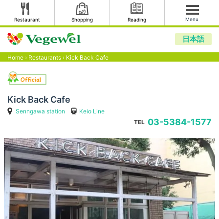
Menu
Restaurant
Shopping
Reading
日本語
Home
›
Restaurants
›
Kick Back Cafe
Kick Back Cafe
Senngawa station
Keio Line
03-5384-1577
TEL