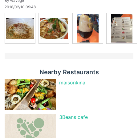
By wavege
2018/02/10 09:48
Nearby Restaurants
maisonkina
3Beans cafe