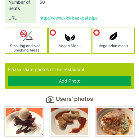
Number of
50
Seats
URL
http://www.kickbackcafe.jp/
Smoking and Non-
Vegan Menu
Vegetarian menu
Smoking Areas
Please share photos of this restaurant.
Add Photo
Users' photos