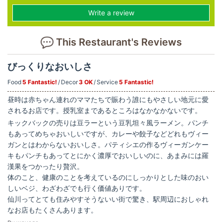
Write a review
This Restaurant's Reviews
びっくりなおいしさ
Food
5 Fantastic!
Decor
3 OK
Service
5 Fantastic!
昼時は赤ちゃん連れのママたちで賑わう誰にもやさしい地元に愛
されるお店です。授乳室まであるところはなかなかないです。
キックバックの売りは豆ラーという豆乳坦々風ラーメン。パンチ
もあってめちゃおいしいですが、カレーや餃子などどれもヴィー
ガンとはわからないおいしさ。パティシエの作るヴィーガンケー
キもパンチもあってとにかく濃厚でおいしいのに、あまみには羅
漢果をつかったり贅沢。
体のこと、健康のことを考えているのにしっかりとした味のおい
しいベジ、わざわざでも行く価値ありです。
仙川ってとても住みやすそうないい街で驚き、駅周辺におしゃれ
なお店もたくさんあります。