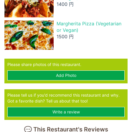
1400 円
Margherita Pizza (Vegetarian
or Vegan)
1500 円
Please share photos of this restaurant.
Add Photo
Please tell us if you'd recommend this restaurant and why.
Got a favorite dish? Tell us about that too!
Write a review
This Restaurant's Reviews