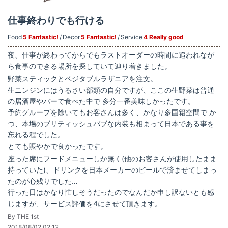
仕事終わりでも行ける
Food
5 Fantastic!
Decor
5 Fantastic!
Service
4 Really good
夜、仕事が終わってからでもラストオーダーの時間に追われなが
ら食事のできる場所を探していて辿り着きました。
野菜スティックとベジタブルラザニアを注文。
生ニンジンにはうるさい部類の自分ですが、ここの生野菜は普通
の居酒屋やバーで食べた中で 多分一番美味しかったです。
予約グループを除いてもお客さんは多く、かなり多国籍空間で か
つ、本場のブリティッシュパブな内装も相まって日本である事を
忘れる程でした。
とても賑やかで良かったです。
座った席にフードメニューしか無く(他のお客さんが使用したまま
持っていた)、ドリンクを日本メーカーのビールで済ませてしまっ
たのが心残りでした…
行った日はかなり忙しそうだったのでなんだか申し訳ないとも感
じますが、サービス評価を4にさせて頂きます。
By THE 1st
2018/08/02 02:12