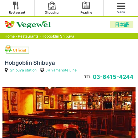
Menu
Restaurant
Shopping
Reading
日本語
Home
›
Restaurants
›
Hobgoblin Shibuya
Hobgoblin Shibuya
Shibuya station
JR Yamanote Line
03-6415-4244
TEL