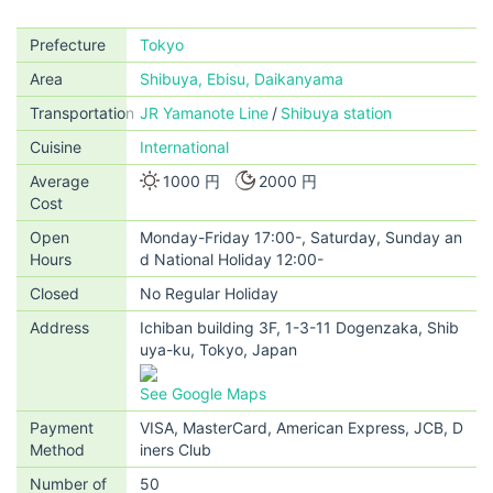
Prefecture
Tokyo
Area
Shibuya, Ebisu, Daikanyama
Transportation
JR Yamanote Line
Shibuya station
Cuisine
International
Average
1000 円
2000 円
Cost
Open
Monday-Friday 17:00-, Saturday, Sunday an
Hours
d National Holiday 12:00-
Closed
No Regular Holiday
Address
Ichiban building 3F, 1-3-11 Dogenzaka, Shib
uya-ku, Tokyo, Japan
See Google Maps
Payment
VISA, MasterCard, American Express, JCB, D
Method
iners Club
Number of
50