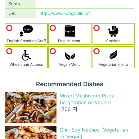
Seats
URL
http://www.hobgoblin.jp/
English Speaking Staff
English Menu
Strollers
Wheelchair Access
Vegan Menu
Vegetarian menu
Recommended Dishes
Mixed Mushroom Pizza
(Vegetarian or Vegan)
1700 円
Chili Soy Nachos (Vegetarian
or Vegan)