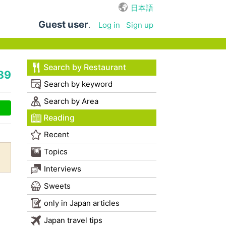
日本語
Guest user
.
Log in
Sign up
Search by Restaurant
89
Search by keyword
Search by Area
Reading
Recent
Topics
Interviews
Sweets
only in Japan articles
Japan travel tips