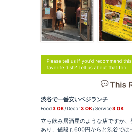
Please tell us if you'd recommend thi
favorite dish? Tell us about that too!
This 
渋谷で一番安いベジランチ
Food
3 OK
Decor
3 OK
Service
3 OK
立ち飲み居酒屋のような店ですが、
あり、値段も600円からと渋谷で