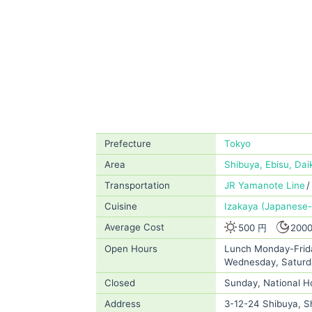
Prefecture
Tokyo
Area
Shibuya, Ebisu, Da
Transportation
JR Yamanote Line
Cuisine
Izakaya (Japanese-
Average Cost
500 円
200
Open Hours
Lunch Monday-Frida
Wednesday, Saturd
Closed
Sunday, National H
Address
3-12-24 Shibuya, S