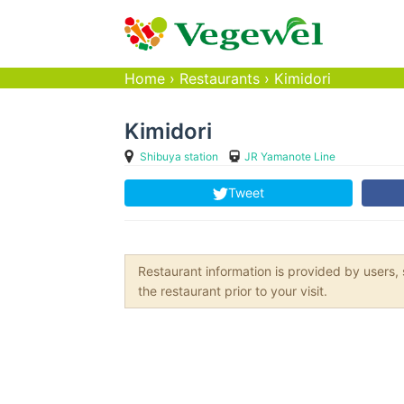
Home
›
Restaurants
›
Kimidori
Kimidori
Shibuya station
JR Yamanote Line
Tweet
Restaurant information is provided by user
the restaurant prior to your visit.