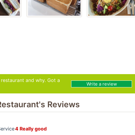
s restaurant and why. Got a
Write a review
Restaurant's Reviews
ervice
4 Really good