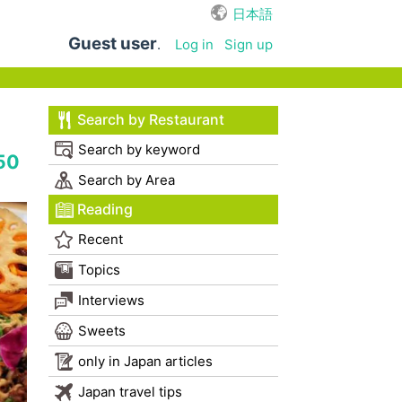
日本語
Guest user
.
Log in
Sign up
Search by Restaurant
Search by keyword
50
Search by Area
Reading
Recent
Topics
Interviews
Sweets
only in Japan articles
Japan travel tips