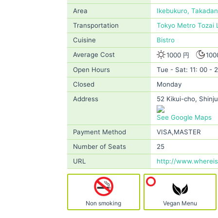
Area
Ikebukuro, Takada
Transportation
Tokyo Metro Tozai 
Cuisine
Bistro
Average Cost
1000 円
100
Open Hours
Tue - Sat: 11: 00 - 2
Closed
Monday
Address
52 Kikui-cho, Shinj
See Google Maps
Payment Method
VISA,MASTER
Number of Seats
25
URL
http://www.wherei
Non smoking
Vegan Menu