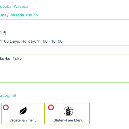
nobaba, Waseda
Line
Waseda station
0 円
1: 00 Days, Holiday: 11: 00 - 18: 00
uku-ku, Tokyo
sadog.net
Vegetarian menu
Gluten-Free Menu