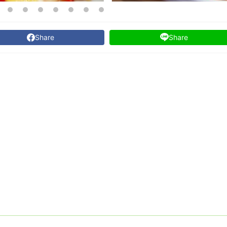
Share
Share