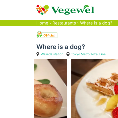
Home
›
Restaurants
›
Where is a dog?
Where is a dog?
Waseda station
Tokyo Metro Tozai Line