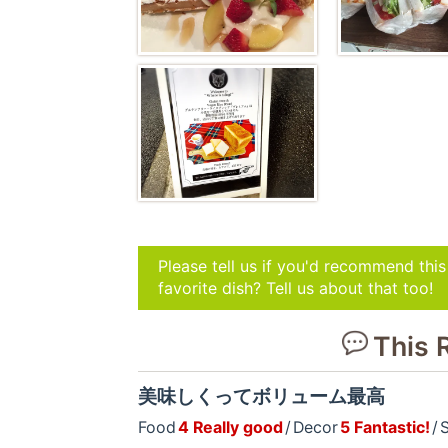
Please tell us if you'd recommend thi
favorite dish? Tell us about that too!
This 
美味しくってボリューム最高
Food
4 Really good
Decor
5 Fantastic!
S