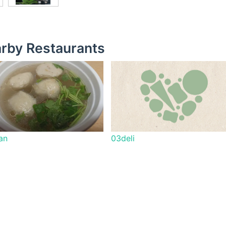
rby Restaurants
an
03deli